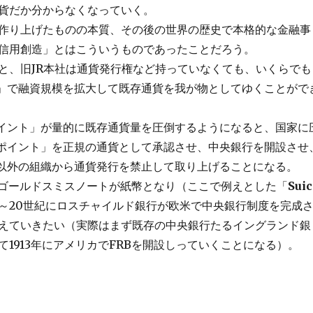
貨だか分からなくなっていく。
作り上げたものの本質、その後の世界の歴史で本格的な金融事
信用創造」とはこういうものであったことだろう。
と、旧JR本社は通貨発行権など持っていなくても、いくらでも
」で融資規模を拡大して既存通貨を我が物としてゆくことがで
イント」が量的に既存通貨量を圧倒するようになると、国家に
ポイント」を正規の通貨として承認させ、中央銀行を開設させ
以外の組織から通貨発行を禁止して取り上げることになる。
にゴールドスミスノートが紙幣となり（ここで例えとした「
Suic
9～20世紀にロスチャイルド銀行が欧米で中央銀行制度を完成
えていきたい（実際はまず既存の中央銀行たるイングランド銀
て1913年にアメリカでFRBを開設しっていくことになる）。