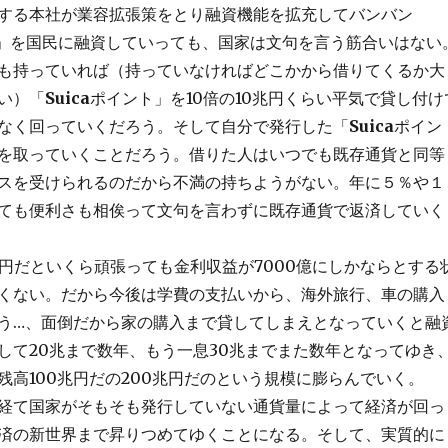
する本社が業容拡張策をとり融資機能を拡充してバンバン
」を国民に融資していっても、国家は文句を言う筋合いはない
も持っていれば（持っていなければどこかから借りてくるか大
い）「
Suica
ポイント」を10倍の10兆円くらい平気で貸し付け
なく回っていくだろう。そして自分で発行した「
Suica
ポイン
を取っていくことだろう。借りた人はいつでも既存通貨と同等
スを受けられるのだから不満の持ちようがない。年に５％や１
ても便利さも相俟って文句を言わずに既存通貨で返済していく
兆円だといくら頑張っても金利収益が7000億にしかならとする
くない。だから今後は学費の支払いから、海外旅行、車の購入
う…、面倒だから家の購入まで貸してしまえとなっていくと融
して20兆まで数年、もう一息30兆までまた数年となってゆき
残高100兆円だの200兆円だのという規模に膨らんでいく。
経て国家がそもそも発行していない通貨量によって経済が回っ
済の新世界まで昇りつめてゆくことになる。そして、実質的に