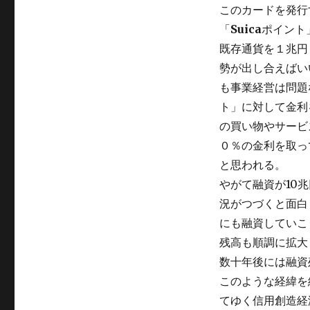
このカードを発行
「
Suica
ポイント
既存通貨を１兆円
勢が出し合えばい
も事業経営は問題
ト」に対して金利
の買い物やサービ
０％の金利を取っ
と思われる。
やがて融資が10
況がつづくと面白
にも融資していこ
残高も順調に拡大
数十年後には融資
このような経緯を
てゆく信用創造経