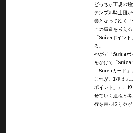
どっちが正規の通
テンプル騎士団が
業となってゆく「
この構造を考える
「
Suica
ポイント
る。
やがて「
Suica
ポ
をかけて「
Suica
「
Suica
カード」
これが、17世紀
ポイント」）、1
せていく過程と考
行を乗っ取りやが