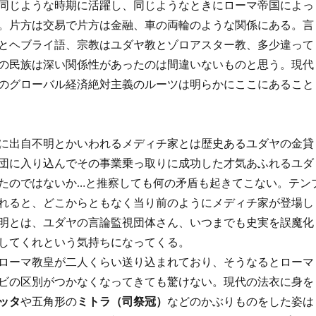
同じような時期に活躍し、同じようなときにローマ帝国によっ
。片方は交易で片方は金融、車の両輪のような関係にある。言
とヘブライ語、宗教はユダヤ教とゾロアスター教、多少違って
の民族は深い関係性があったのは間違いないものと思う。現代
のグローバル経済絶対主義のルーツは明らかにここにあること
に出自不明とかいわれるメディチ家とは歴史あるユダヤの金貸
団に入り込んでその事業乗っ取りに成功した才気あふれるユダ
たのではないか…と推察しても何の矛盾も起きてこない。テン
れると、どこからともなく当り前のようにメディチ家が登場し
明とは、ユダヤの言論監視団体さん、いつまでも史実を誤魔化
してくれという気持ちになってくる。
ローマ教皇が二人くらい送り込まれており、そうなるとローマ
ビの区別がつかなくなってきても驚けない。現代の法衣に身を
ッタ
や五角形の
ミトラ（司祭冠）
などのかぶりものをした姿は