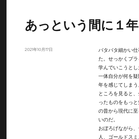
あっという間に１年
投
2021年10月17日
バタバタ細かい仕
稿
た。せっかくプラ
日:
学んでいこうとし
一体自分が何を疑
年を感じてしまう
ところを見ると、
ったものをもっと
の昔から現代に至
いのだ。
おぼろげながら、
人、ゴールドスミ