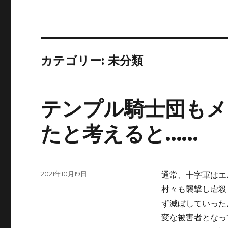
カテゴリー:
未分類
テンプル騎士団もメ
たと考えると……
投
2021年10月19日
通常、十字軍はエ
稿
村々も襲撃し虐殺
日:
ず滅ぼしていった
変な被害者となっ