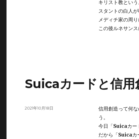
キリスト教という
スタントの白人が
メディチ家の周り
この後ルネサンス
Suicaカードと信
投
2021年10月18日
信用創造って何な
稿
う。
日:
今日「
Suica
カー
だから「
Suica
カ