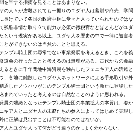
問を呈する指摘を見ることはあまりない。
ヤの人々が虐殺されても一握りのユダヤ人は蓄財や商売、学問
に長けていて各国の政府中枢に堂々と入っていられたのではな
て残酷非情な取り立て能力が必須の徴税官などほとんどがユダ
たという現実がある以上、ユダヤ人を歴史の中で一律に被害者
ことができないのは当然のことと思える。
テンプル騎士団の尋常でない事業発展を考えるとき、これを義
修道会の行ったことと考えるのは無理がある。古代からの金融
えるときに千年間地中海貿易を独占したフェニキア人の活躍と
ウ、各地に離散したユダヤ人ネットワークによる手形取引や外
精通したノウハウがこのテンプル騎士団という新たに登場した
込まれていったと考えるのは自然なことのように思われる。
発展の端緒となったテンプル騎士団の事業拡大の本質は、姿か
ニキア人とユダヤ人の末裔たちの参入によってはじめて実現し
外に正解は見出すことは不可能なのではないか。
ア人とユダヤ人って何がどう違うのか…よく分からない。