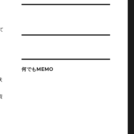
。
て
何でもMEMO
状
資
、