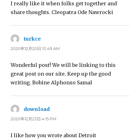
I really like it when folks get together and
share thoughts. Cleopatra Ode Nawrocki
turkce
よ
り:
2020年12月20日 10:49 AM
Wonderful post! We will be linking to this
great post on our site. Keep up the good
writing. Bobine Alphonso Samal
download
よ
り:
2020年12月23日 4:15 PM
I like how you wrote about Detroit