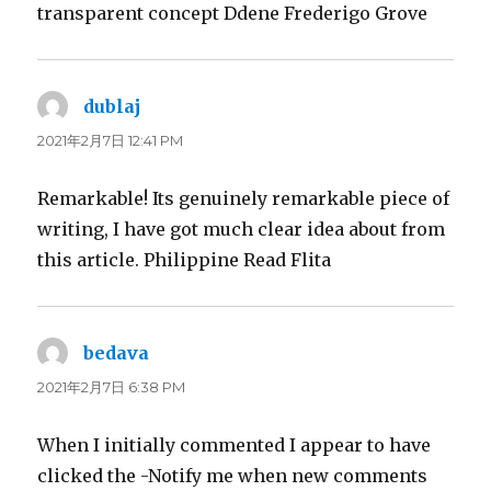
transparent concept Ddene Frederigo Grove
dublaj
よ
り:
2021年2月7日 12:41 PM
Remarkable! Its genuinely remarkable piece of
writing, I have got much clear idea about from
this article. Philippine Read Flita
bedava
よ
り:
2021年2月7日 6:38 PM
When I initially commented I appear to have
clicked the -Notify me when new comments