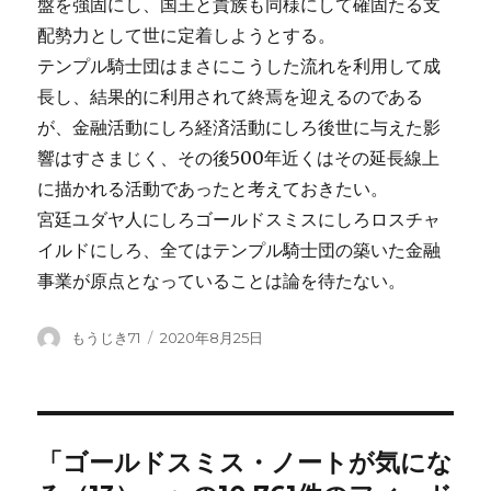
盤を強固にし、国王と貴族も同様にして確固たる支
配勢力として世に定着しようとする。
テンプル騎士団はまさにこうした流れを利用して成
長し、結果的に利用されて終焉を迎えるのである
が、金融活動にしろ経済活動にしろ後世に与えた影
響はすさまじく、その後500年近くはその延長線上
に描かれる活動であったと考えておきたい。
宮廷ユダヤ人にしろゴールドスミスにしろロスチャ
イルドにしろ、全てはテンプル騎士団の築いた金融
事業が原点となっていることは論を待たない。
投
投
もうじき71
2020年8月25日
稿
稿
者
日:
「ゴールドスミス・ノートが気にな