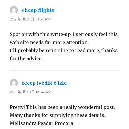
cheap flights
よ
り:
2021年1月29日 10:58 PM
Spot on with this write-up, I seriously feel this
web site needs far more attention.
I’ll probably be returning to read more, thanks
for the advice!
recep ivedik 6 izle
よ
り:
2021年1月30日 12:34 AM
Pretty! This has been a really wonderful post.
Many thanks for supplying these details.
Melisandra Peadar Procora