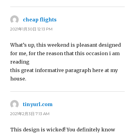
cheap flights
よ
り:
2021年1月30日 12:13 PM
What’s up, this weekend is pleasant designed
for me, for the reason that this occasion i am
reading
this great informative paragraph here at my
house.
tinyurl.com
よ
り:
2021年2月3日 7:13 AM
This design is wicked! You definitely know