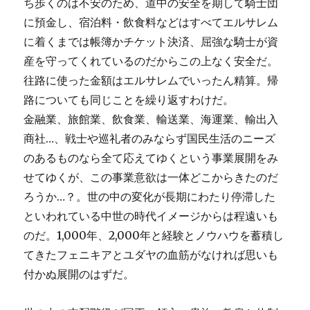
ち歩くのは不安のため、道中の安全を期して騎士団
に預金し、宿泊料・飲食料などはすべてエルサレム
に着くまでは帳簿かチケット決済、屈強な騎士が資
産を守ってくれているのだからこの上なく安全だ。
往路に使った金額はエルサレムでいったん精算。帰
路についても同じことを繰り返すわけだ。
金融業、旅館業、飲食業、輸送業、海運業、輸出入
商社…、戦士や巡礼者のみならず国民生活のニーズ
のあるものなら全て応えてゆくという事業展開をみ
せてゆくが、この事業意欲は一体どこからきたのだ
ろうか…？。世の中の変化が長期にわたり停滞した
といわれている中世の時代イメージからは程遠いも
のだ。1,000年、2,000年と経験とノウハウを蓄積し
てきたフェニキアとユダヤの血筋がなければ思いも
付かぬ展開のはずだ。