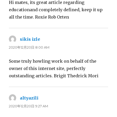
Hi mates, its great article regarding
educationand completely defined, keep it up
all the time. Roxie Rob Orten
sikis izle
よ
り:
2020年12月20日 8:00 AM
Some truly howling work on behalf of the
owner of this internet site, perfectly
outstanding articles. Brigit Thedrick Mori
altyazili
よ
り:
2020年12月20日 9:27 AM