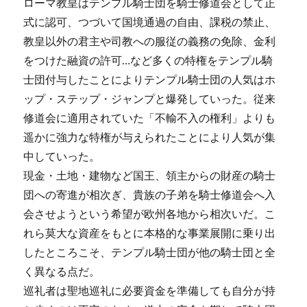
ローマ教皇はテンプル騎士団を騎士修道会として正
式に認可、つづいて国境通過の自由、課税の禁止、
教皇以外の君主や司教への服従の義務の免除、金利
をつけた融資の許可…など多くの特権をテンプル騎
士団付与したことによりテンプル騎士団の人気はホ
ップ・ステップ・ジャンプと爆発していった。従来
修道会に適用されていた「不輸不入の権利」よりも
遥かに強力な特権が与えられたことにより人気が集
中していった。
現金・土地・建物など国王、領主からの財産の騎士
団への寄進が相次ぎ、貴族の子弟を騎士修道会へ入
会させようという希望が欧州各地から相次いだ。こ
れら莫大な資産をもとに本格的な事業展開に乗り出
したところこそ、テンプル騎士団が他の騎士団と全
く異なる点だ。
巡礼者は聖地巡礼に必要資金を準備しても自分が持