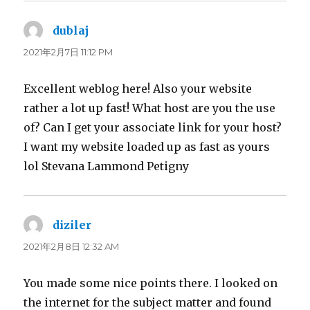
dublaj
よ
り:
2021年2月7日 11:12 PM
Excellent weblog here! Also your website
rather a lot up fast! What host are you the use
of? Can I get your associate link for your host?
I want my website loaded up as fast as yours
lol Stevana Lammond Petigny
diziler
よ
り:
2021年2月8日 12:32 AM
You made some nice points there. I looked on
the internet for the subject matter and found