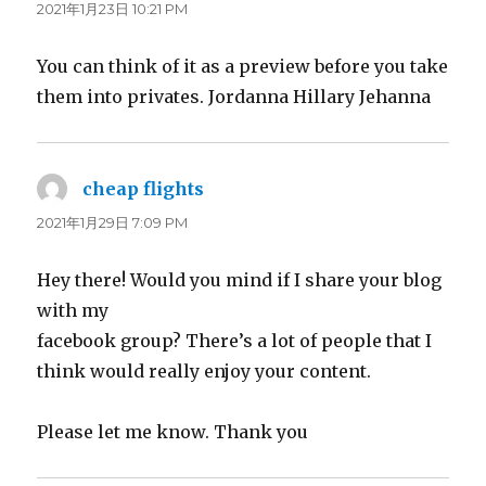
り:
2021年1月23日 10:21 PM
You can think of it as a preview before you take
them into privates. Jordanna Hillary Jehanna
cheap flights
よ
り:
2021年1月29日 7:09 PM
Hey there! Would you mind if I share your blog
with my
facebook group? There’s a lot of people that I
think would really enjoy your content.
Please let me know. Thank you