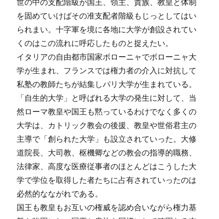
世の中の支配階級が国王、領主、貴族、教皇と体制
を固めていけばその准支配者階級もじっとしてはい
られまい。十字軍を境に各地に大学が創設されてい
くのはこの流れに呼応したものと捉えたい。
イタリアの自由都市国家ボローニャでボローニャ大
学が生まれ、フランスでは権力者の介入に対抗して
私塾の教師たちが結集しパリ大学が生まれている。
「自生的大学」と呼ばれる大学の発生に対して、当
然ローマ教皇や国王も黙っているわけでなく多くの
大学は、カトリック教会の後援、教皇や世俗君主の
主導で「創られた大学」も設立されていった。大修
道院長、大司教、枢機卿などの教会の指導的職務、
法律家、高度な医療従事者のほとんどはこうした大
学で学位を取得した者たちに占有されていったのは
必然的なながれである。
国王も教皇もお互いの権威を認め合いながら権力基