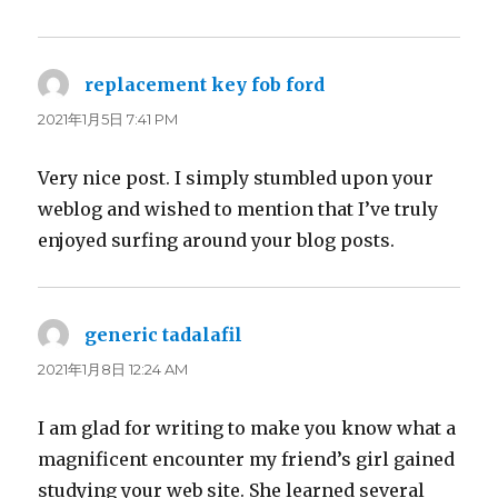
replacement key fob ford
よ
り:
2021年1月5日 7:41 PM
Very nice post. I simply stumbled upon your
weblog and wished to mention that I’ve truly
enjoyed surfing around your blog posts.
generic tadalafil
よ
り:
2021年1月8日 12:24 AM
I am glad for writing to make you know what a
magnificent encounter my friend’s girl gained
studying your web site. She learned several