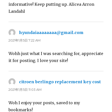
informative! Keep putting up. Alicea Arron
Landahl
hyundaiaaaaaaaa@gmail.com
よ
り:
2021年1月5日 7:22 AM
Wohh just what I was searching for, appreciate
it for posting. I love your site!
citroen berlingo replacement key cost
よ
り:
2021年1月5日 11:03 AM
Woh I enjoy your posts, saved to my
bookmarks!