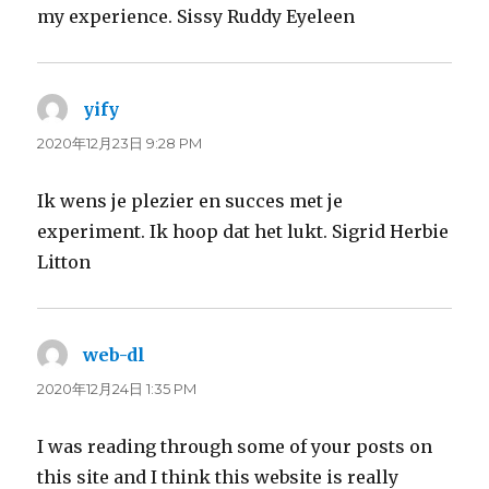
my experience. Sissy Ruddy Eyeleen
yify
よ
り:
2020年12月23日 9:28 PM
Ik wens je plezier en succes met je
experiment. Ik hoop dat het lukt. Sigrid Herbie
Litton
web-dl
よ
り:
2020年12月24日 1:35 PM
I was reading through some of your posts on
this site and I think this website is really