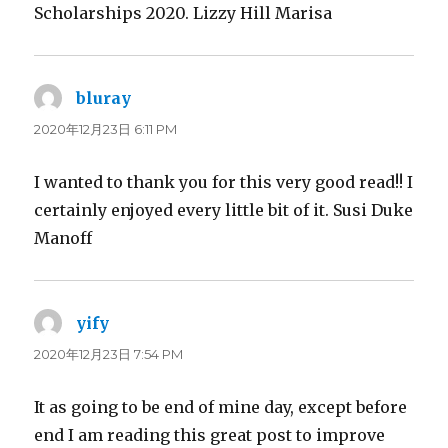
Scholarships 2020. Lizzy Hill Marisa
bluray
よ
り:
2020年12月23日 6:11 PM
I wanted to thank you for this very good read!! I
certainly enjoyed every little bit of it. Susi Duke
Manoff
yify
よ
り:
2020年12月23日 7:54 PM
It as going to be end of mine day, except before
end I am reading this great post to improve