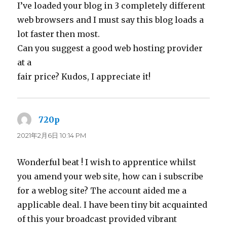
I’ve loaded your blog in 3 completely different
web browsers and I must say this blog loads a
lot faster then most.
Can you suggest a good web hosting provider
at a
fair price? Kudos, I appreciate it!
720p
よ
り:
2021年2月6日 10:14 PM
Wonderful beat ! I wish to apprentice whilst
you amend your web site, how can i subscribe
for a weblog site? The account aided me a
applicable deal. I have been tiny bit acquainted
of this your broadcast provided vibrant